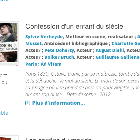
Confession d'un enfant du siècle
Sylvie Verheyde
, Metteur en scène, réalisateur ;
A
Musset
, Antécédent bibliographique ;
Charlotte G
Acteur ;
Pete Doherty
, Acteur ;
August Diehl
, Acteu
Acteur ;
Volker Bruch
, Acteur ;
Guillaume Gallienn
Paris : Ad Vitam
Paris 1830. Octave, trahie par sa maîtresse, tombe dan
ent
et la débauche : le mal du siècle. La mort de son père 
é ou
campagne où il se prend de passion pour Brigitte, une
dix ans son aînée... Date de sortie : 2012
Plus d'information...
ible
Les confins du monde