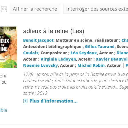
Affiner la recherche
Interroger des sources ext
adieux à la reine (Les)
Benoit Jacquot
, Metteur en scène, réalisateur ;
Ch
Antécédent bibliographique ;
Gilles Taurand
, Scén
Coulais
, Compositeur ;
Léa Seydoux
, Acteur ;
Diane
Acteur ;
Virginie Ledoyen
, Acteur ;
Xavier Beauvoi
|
Noémie Lvovsky
, Acteur ;
Michel Robin
, Acteur
P
1789 : la nouvelle de la prise de la Bastille arrive à la c
ent
château se vide, mais Sidonie Laborde, jeune lectrice 
é ou
reine, ne veut pas croire les bruits qu'elle entend... Su
sortie : 2012
Plus d'information...
ible