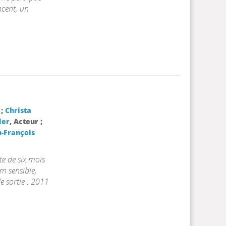
ncent, un
 ;
Christa
ler
, Acteur ;
n-François
te de six mois
lm sensible,
e sortie : 2011