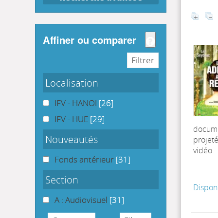
affiner ou comparer
Localisation
IFV - HANOI
[26]
IFV - HUE
[29]
docum
Nouveautés
projet
vidéo
Fonds antérieur
[31]
Section
Dispon
A : Audiovisuel
[31]