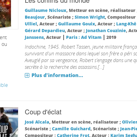
Guillaume Nicloux
, Metteur en scène, réalisateur 
Beaujour
, Scénariste ;
SImon Wright
, Compositeur
Ulliel
, Acteur ;
Guillaume Gouix
, Acteur ;
Lang-Khê
Gérard Depardieu
, Acteur ;
Jonathan Couzinie
, Act
|
|
ent
Janssens
, Acteur
Paris : Ad Vitam
2019
é ou
Indochine, 1945. Robert Tassen, jeune militaire français
survivant d'un massacre dans lequel son frère a péri so
Aveuglé par sa vengeance, Robert s'engage dans une quê
secrète à la recherche des assassins.[...]
Plus d'information...
ible
Coup d'éclat
José Alcala
, Metteur en scène, réalisateur ;
Olivie
Scénariste ;
Camille Guichard
, Scénariste ;
Jean-Pi
Compositeur ;
Catherine Frot
, Acteur ;
Karim Segh