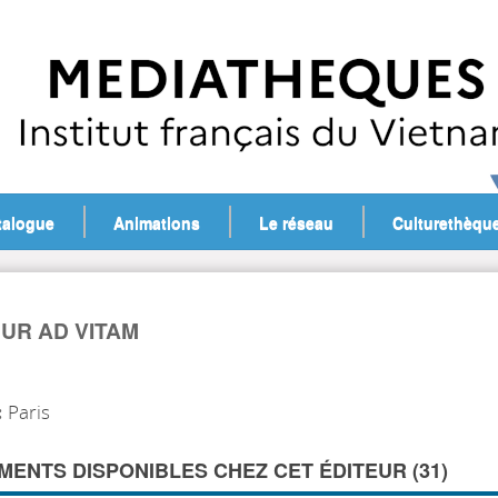
talogue
Animations
Le réseau
Culturethèqu
EUR AD VITAM
:
Paris
ENTS DISPONIBLES CHEZ CET ÉDITEUR (
31
)