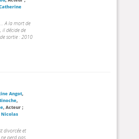
Catherine
... A la mort de
, il décide de
 de sortie : 2010
tine Angot
,
 Binoche
,
ne
, Acteur ;
;
Nicolas
t divorcée et
e ne perd pas