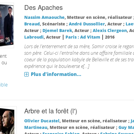
Des Apaches
Nassim Amaouche
, Metteur en scène, réalisateur 
Breaud
, Scénariste ;
André Dussollier
, Acteur ;
Lae
Acteur ;
Djemel Barek
, Acteur ;
Alexis Clergeon
, A
|
|
Labroudi
, Acteur
Paris : Ad Vitam
2016
Lors de l'enterrement de sa mère, Samir croise le rega
son père. Celui-ci l'entraîne dans une affaire familiale
ent
coeur de la population kabyle de Belleville et de ses tr
é ou
expérience qui le bouleverse e[...]
Plus d'information...
ible
Arbre et la forêt (l')
Olivier Ducastel
, Metteur en scène, réalisateur ;
J
Martineau
, Metteur en scène, réalisateur ;
Guy M
Acteur ;
Françoise Fabian
, Acteur ;
Sabrina Seyve