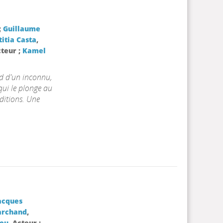
;
Guillaume
titia Casta
,
cteur ;
Kamel
rd d'un inconnu,
 qui le plonge au
aditions. Une
acques
archand
,
cou
, Acteur ;