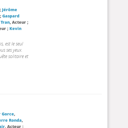
;
Jérôme
 ;
Gaspard
 Tran
, Acteur ;
eur ;
Kevin
, est le seul
us ses yeux.
te solitaire et
r Gorce
,
erre Ronda
,
air
, Acteur ;