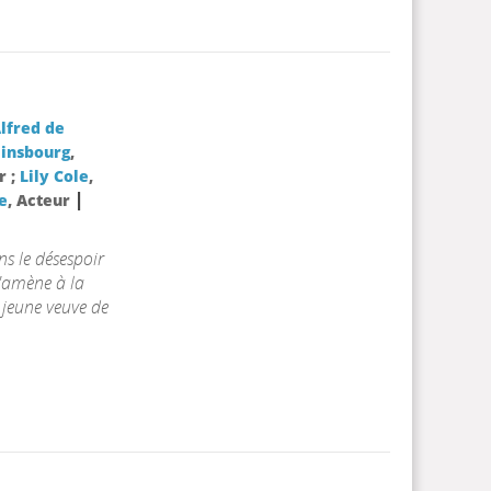
lfred de
ainsbourg
,
r ;
Lily Cole
,
|
e
, Acteur
s le désespoir
l'amène à la
 jeune veuve de