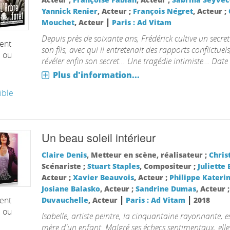
Yannick Renier
, Acteur ;
François Négret
, Acteur ;
|
Mouchet
, Acteur
Paris : Ad Vitam
Depuis près de soixante ans, Frédérick cultive un secret
ent
son fils, avec qui il entretenait des rapports conflictuels
é ou
révéler enfin son secret... Une tragédie intimiste... Date
Plus d'information...
ible
Un beau soleil intérieur
Claire Denis
, Metteur en scène, réalisateur ;
Chris
Scénariste ;
Stuart Staples
, Compositeur ;
Juliette
Acteur ;
Xavier Beauvois
, Acteur ;
Philippe Kateri
Josiane Balasko
, Acteur ;
Sandrine Dumas
, Acteur 
|
|
ent
Duvauchelle
, Acteur
Paris : Ad Vitam
2018
é ou
Isabelle, artiste peintre, la cinquantaine rayonnante, es
mère d'un enfant. Malgré ses échecs sentimentaux, ell