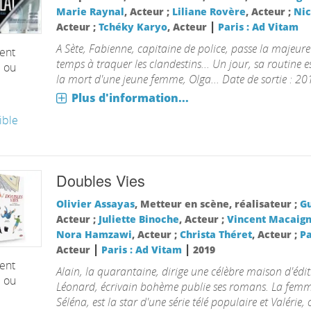
Marie Raynal
, Acteur ;
Liliane Rovère
, Acteur ;
Nic
|
Acteur ;
Tchéky Karyo
, Acteur
Paris : Ad Vitam
A Sète, Fabienne, capitaine de police, passe la majeure
ent
temps à traquer les clandestins... Un jour, sa routine e
é ou
la mort d'une jeune femme, Olga... Date de sortie : 20
Plus d'information...
ible
Doubles Vies
Olivier Assayas
, Metteur en scène, réalisateur ;
Gu
Acteur ;
Juliette Binoche
, Acteur ;
Vincent Macaig
Nora Hamzawi
, Acteur ;
Christa Théret
, Acteur ;
Pa
|
|
Acteur
Paris : Ad Vitam
2019
ent
Alain, la quarantaine, dirige une célèbre maison d'édi
é ou
Léonard, écrivain bohème publie ses romans. La femm
Séléna, est la star d'une série télé populaire et Valéri