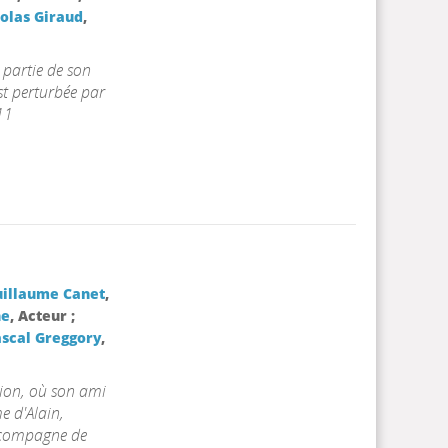
olas Giraud
,
 partie de son
st perturbée par
11
illaume Canet
,
ne
, Acteur ;
scal Greggory
,
tion, où son ami
e d'Alain,
e, compagne de