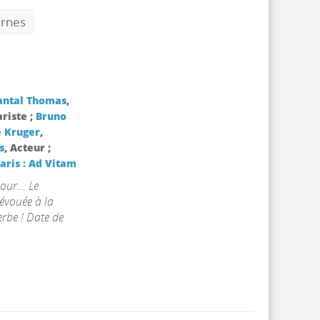
ernes
antal Thomas
,
ariste ;
Bruno
 Kruger
,
s
, Acteur ;
aris : Ad Vitam
our... Le
dévouée à la
perbe ! Date de