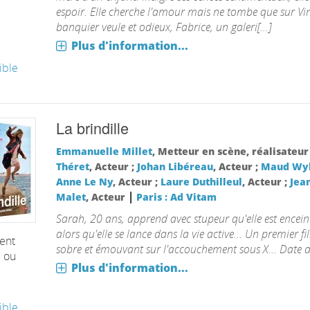
espoir. Elle cherche l'amour mais ne tombe que sur Vi
banquier veule et odieux, Fabrice, un galeri[...]
Plus d'information...
ible
La brindille
Emmanuelle Millet
, Metteur en scène, réalisateur
Théret
, Acteur ;
Johan Libéreau
, Acteur ;
Maud Wy
Anne Le Ny
, Acteur ;
Laure Duthilleul
, Acteur ;
Jea
|
Malet
, Acteur
Paris : Ad Vitam
Sarah, 20 ans, apprend avec stupeur qu'elle est encein
alors qu'elle se lance dans la vie active... Un premier fi
ent
sobre et émouvant sur l'accouchement sous X... Date d
é ou
Plus d'information...
ible