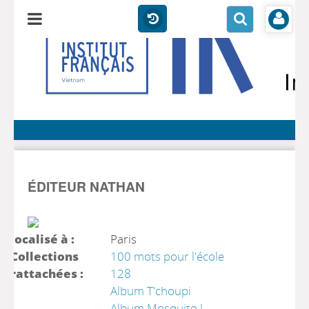
ÉDITEUR NATHAN
localisé à :
Paris
Collections
100 mots pour l'école
rattachées :
128
Album T'choupi
Album Mosquito !