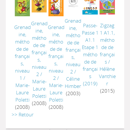
Grenad
Grenad
Passe-
Zigzag
Grenad
Grenad
ine,
ine,
Passe 1
1 A1.1,
ine,
ine,
métho
métho
A1.1
métho
métho
métho
de de
de de
Etape 1
de de
de de
de de
françai
françai
métho
françai
françai
françai
s,
s,
de de
s
/
s,
s,
niveau
niveau
françai
Hélène
niveau
niveau
2
/
2
/
s
Vanthie
1
/
2
/
Céline
Marie-
(2019)
r
Marie-
Marie-
Himber
Laure
(2015)
Laure
Laure
(2003)
Poletti
Poletti
Poletti
(2008)
(2008)
(2008)
>> Retour