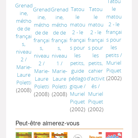
Tatou
Grenad
le
Tatou
Tatou
Grenad
Grenad
ine,
matou
le
le
ine,
ine,
métho
2 - le
matou
matou
métho
métho
de de
françai
2 - le
2 - le
de de
de de
françai
s pour
françai
françai
françai
françai
s,
les
s pour
s pour
s,
s,
niveau
petits
/
les
les
niveau
niveau
2
/
Muriel
petits,
petits,
1
/
2
/
Marie-
Piquet
cahier
guide
Marie-
Marie-
Laure
(2002)
d'activit
pédago
Laure
Laure
Poletti
és
/
gique
/
Poletti
Poletti
(2008)
Muriel
Muriel
(2008)
(2008)
Piquet
Piquet
(2002)
(2002)
Peut-être aimerez-vous