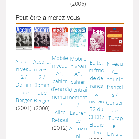
(2006)
Peut-être aimerez-vous
Mobile
Mobile
Accord,
Accord,
Edito,
Niveau
niveau
niveau
niveau
niveau
métho
A2
A1,
A2,
2
/
2
/
de de
pour le
cahier
cahier
Domini
Domini
françai
françai
d'entraî
d'entraî
que
que
s,
s
/
nemen
nement
Berger
Berger
niveau
Conseil
t
/
/
(2001)
(2000)
B2 du
de
Alice
Lauren
CECR
/
l'Europ
Reboul
ce
Elodie
e,
(2012)
Aleman
Heu
Divisio
ni