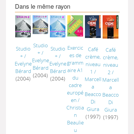
Dans le même rayon
Studio
Exercic
Studio
Studio
Café
Café
+
/
es de
+
/
+
/
crème,
crème,
Evelyne
gramm
Evelyne
Evelyne
niveau
niveau
Bérard
aire A1
Bérard
Bérard
1
/
2
/
(2004)
du
(2004)
(2004)
Marcell
Marcell
cadre
a
a
europé
Beacco
Beacco
en
/
Di
Di
Christia
Giura
Giura
n
(1997)
(1997)
Beaulie
u