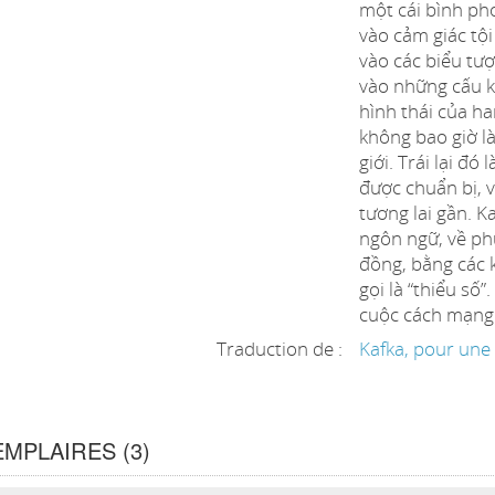
một cái bình ph
vào cảm giác tội 
vào các biểu tượ
vào những cấu k
hình thái của h
không bao giờ là
giới. Trái lại đ
được chuẩn bị, 
tương lai gần. K
ngôn ngữ, về ph
đồng, bằng các 
gọi là “thiểu số
cuộc cách mạng 
Traduction de :
Kafka, pour une 
MPLAIRES (3)