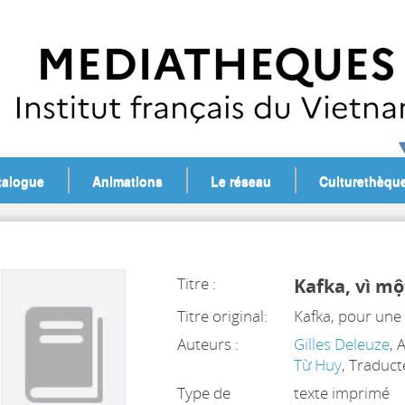
talogue
Animations
Le réseau
Culturethèqu
Titre :
Kafka, vì mộ
Titre original:
Kafka, pour une 
Auteurs :
Gilles Deleuze
, 
Từ Huy
, Traduct
Type de
texte imprimé