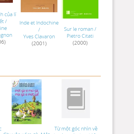
 của lí
ết
/
Inde et Indochine
ine
Sur le roman
/
/
gnon
Pietro Citati
Yves Clavaron
06)
(2000)
(2001)
c
Từ một góc nhìn về