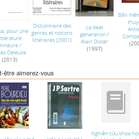
Bản mệnh
thuy
Dictionnaire des
La beat
Anto
ka, pour une
genres et notions
generation
/
Compa
ittérature
littéraires
(2001)
Alain Dister
(20
mineure
/
(1997)
lles Deleuze
(2013)
t-être aimerez-vous
Nghiên cứu khoa họ