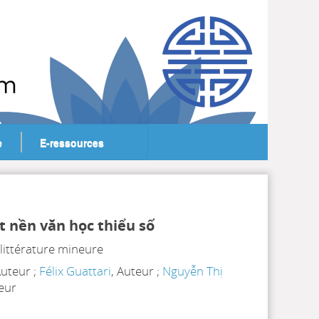
e
E-ressources
t nền văn học thiểu số
littérature mineure
Auteur ;
Félix Guattari
, Auteur ;
Nguyễn Thị
eur