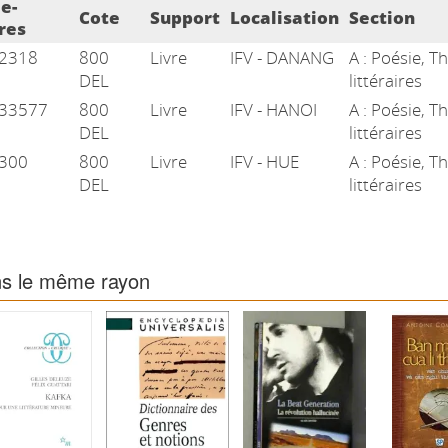
e des exemplaires
e-
Cote
Support
Localisation
Section
res
2318
800
Livre
IFV - DANANG
A : Poésie, T
DEL
littéraires
33577
800
Livre
IFV - HANOI
A : Poésie, T
DEL
littéraires
300
800
Livre
IFV - HUE
A : Poésie, T
DEL
littéraires
s le même rayon