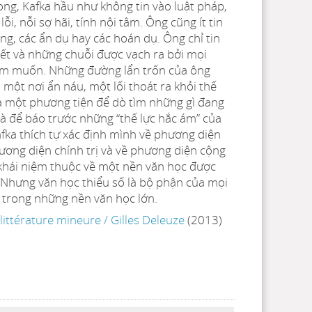
ong, Kafka hầu như không tin vào luật pháp,
lỗi, nỗi sợ hãi, tính nội tâm. Ông cũng ít tin
ng, các ẩn dụ hay các hoán dụ. Ông chỉ tin
ết và những chuỗi được vạch ra bởi mọi
am muốn. Những đường lẩn trốn của ông
 một nơi ẩn náu, một lối thoát ra khỏi thế
ó là một phương tiện để dò tìm những gì đang
và để báo trước những “thế lực hắc ám” của
afka thích tự xác định mình về phương diện
ương diện chính trị và về phương diện cộng
khái niệm thuộc về một nền văn học được
”. Nhưng văn học thiểu số là bộ phận của mọi
trong những nền văn học lớn.
littérature mineure
/
Gilles Deleuze
(2013)