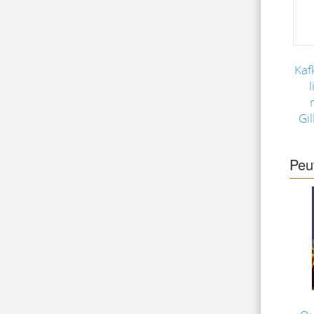
Kaf
l
Gi
Peu