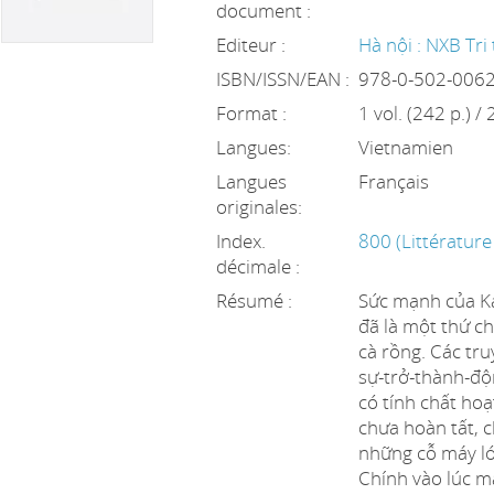
document :
Editeur :
Hà nội : NXB Tri
ISBN/ISSN/EAN :
978-0-502-006
Format :
1 vol. (242 p.) /
Langues:
Vietnamien
Langues
Français
originales:
Index.
800 (Littérature
décimale :
Résumé :
Sức mạnh của Kaf
đã là một thứ ch
cà rồng. Các tr
sự-trở-thành-độ
có tính chất hoạ
chưa hoàn tất, 
những cỗ máy lớn
Chính vào lúc m