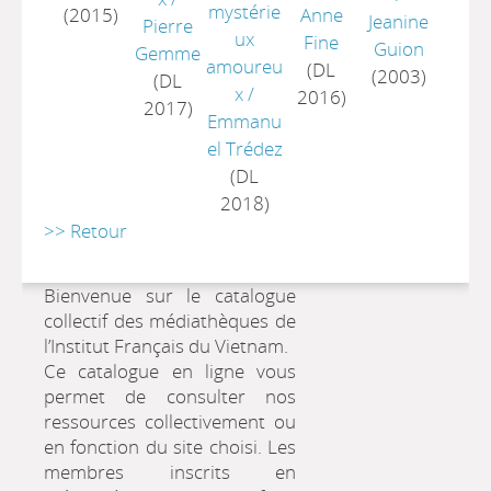
mystérie
(2015)
Anne
Jeanine
Pierre
ux
Fine
Guion
Gemme
amoureu
(DL
(2003)
(DL
x
/
2016)
2017)
Emmanu
el Trédez
(DL
2018)
>> Retour
Bienvenue sur le catalogue
collectif des médiathèques de
l’Institut Français du Vietnam.
Ce catalogue en ligne vous
permet de consulter nos
ressources collectivement ou
en fonction du site choisi. Les
membres inscrits en