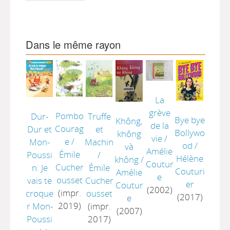
Dans le même rayon
La
grève
Pombo
Truffe
Dur-
Bye bye
Không,
de la
Courag
et
Dur et
Bollywo
không
vie
/
e
/
Machin
Mon-
od
/
và
Amélie
Émile
/
Poussi
Hélène
không
/
Coutur
Cucher
Émile
n. Je
Couturi
Amélie
e
ousset
Cucher
vais te
er
Coutur
(2002)
(impr.
ousset
croque
(2017)
e
2019)
(impr.
r Mon-
(2007)
2017)
Poussi