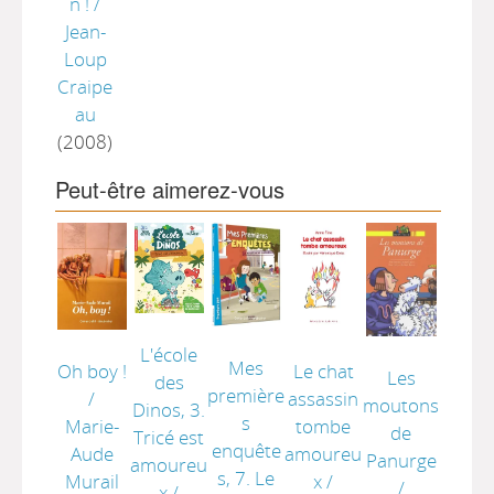
n !
/
Jean-
Loup
Craipe
au
(2008)
Peut-être aimerez-vous
L'école
Mes
Oh boy !
Le chat
Les
des
première
/
assassin
moutons
Dinos, 3.
s
Marie-
tombe
de
Tricé est
enquête
Aude
amoureu
Panurge
amoureu
s, 7. Le
Murail
x
/
/
x
/