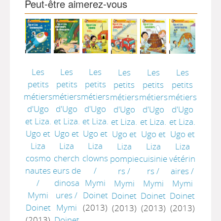
Peut-être aimerez-vous
Les
Les
Les
Les
Les
Les
petits
petits
petits
petits
petits
petits
métiers
métiers
métiers
métiers
métiers
métiers
d'Ugo
d'Ugo
d'Ugo
d'Ugo
d'Ugo
d'Ugo
et Liza.
et Liza.
et Liza.
et Liza.
et Liza.
et Liza.
Ugo et
Ugo et
Ugo et
Ugo et
Ugo et
Ugo et
Liza
Liza
Liza
Liza
Liza
Liza
cosmo
cherch
clowns
pompie
cuisinie
vétérin
nautes
eurs de
/
rs
/
rs
/
aires
/
/
dinosa
Mymi
Mymi
Mymi
Mymi
Mymi
ures
/
Doinet
Doinet
Doinet
Doinet
Doinet
Mymi
(2013)
(2013)
(2013)
(2013)
(2013)
Doinet