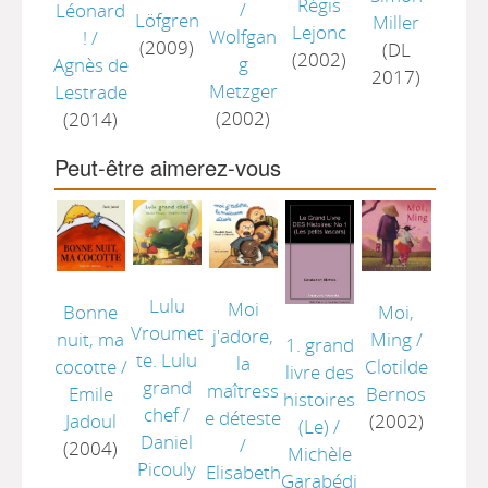
Régis
/
Léonard
Löfgren
Miller
Lejonc
Wolfgan
!
/
(2009)
(DL
(2002)
g
Agnès de
2017)
Metzger
Lestrade
(2002)
(2014)
Peut-être aimerez-vous
Lulu
Moi
Moi,
Bonne
Vroumet
j'adore,
Ming
/
nuit, ma
1. grand
te. Lulu
la
Clotilde
cocotte
/
livre des
grand
maîtress
Bernos
Emile
histoires
chef
/
e déteste
(2002)
Jadoul
(Le)
/
Daniel
/
(2004)
Michèle
Picouly
Elisabeth
Garabédi