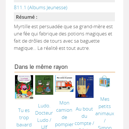
811.1 (Albums Jeunesse)
Résumé :
Myrtille est persuadée que sa grand-mère est
une fée qui fabrique des potions magiques et
fait de drôles de tours avec sa baguette
magique... La réalité est tout autre.
Dans le même rayon
Mes
Mon
Ludo.
petits
Au bout
camion
Tu es
Docteur
animaux
du
de
trop
Ludo
/
/
compte
/
pompier
bavard
Ulf
Simon