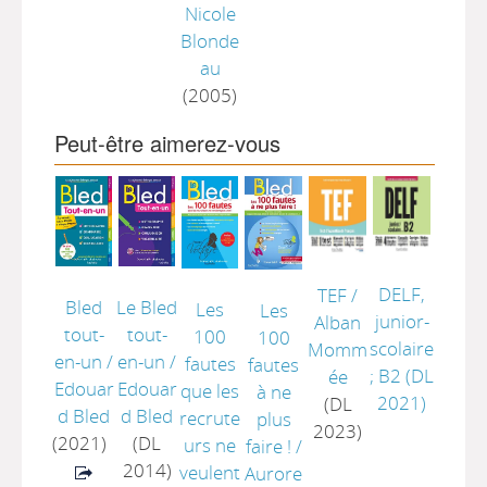
Nicole
Blonde
au
(2005)
Peut-être aimerez-vous
DELF,
TEF
/
Bled
Le Bled
Les
Les
junior-
Alban
tout-
tout-
100
100
scolaire
Momm
en-un
/
en-un
/
fautes
fautes
; B2
(DL
ée
Edouar
Edouar
que les
à ne
2021)
(DL
d Bled
d Bled
recrute
plus
2023)
(2021)
(DL
urs ne
faire !
/
2014)
veulent
Aurore