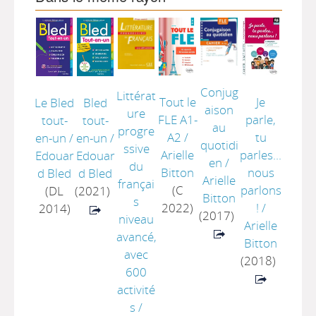
Conjug
Littérat
Tout le
Je
Le Bled
Bled
aison
ure
FLE A1-
parle,
tout-
tout-
au
progre
A2
/
tu
en-un
/
en-un
/
quotidi
ssive
Arielle
parles...
Edouar
Edouar
en
/
du
Bitton
nous
d Bled
d Bled
Arielle
françai
(C
parlons
(DL
(2021)
Bitton
s
2022)
!
/
2014)
(2017)
niveau
Arielle
avancé,
Bitton
avec
(2018)
600
activité
s
/