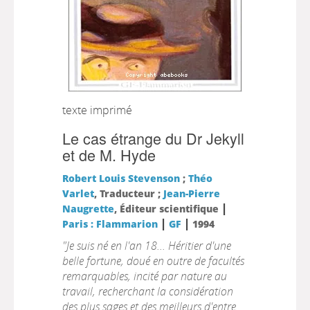
texte imprimé
Le cas étrange du Dr Jekyll
et de M. Hyde
Robert Louis Stevenson
;
Théo
Varlet
, Traducteur ;
Jean-Pierre
|
Naugrette
, Éditeur scientifique
|
|
Paris : Flammarion
GF
1994
"Je suis né en l'an 18... Héritier d'une
belle fortune, doué en outre de facultés
remarquables, incité par nature au
travail, recherchant la considération
des plus sages et des meilleurs d'entre