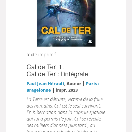
texte imprimé
Cal de Ter, 1.
Cal de Ter : l'intégrale
|
Paul-Jean Hérault
, Auteur
Paris :
|
Bragelonne
impr. 2023
La Terre est détruite, victime de la folie
des humains. Cal est le seul survivant.
En hibernation dans la capsule spatiale
qui lui a permis de fuir, Cal se réveille,
des milliers d'années plus tard ; au
large d'une grande planète bleue. Le