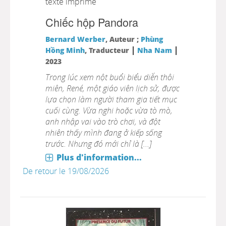
texte imprimé
Chiếc hộp Pandora
Bernard Werber
, Auteur ;
Phùng
|
|
Hồng Minh
, Traducteur
Nha Nam
2023
Trong lúc xem nột buổi biểu diễn thôi
miên, René, một giáo viên lịch sử, được
lựa chọn làm người tham gia tiết mục
cuối cùng. Vừa nghi hoặc vừa tò mò,
anh nhập vai vào trò chơi, và đột
nhiên thấy mình đang ở kiếp sống
trước. Nhưng đó mới chỉ là [...]
Plus d'information...
De retour le 19/08/2026