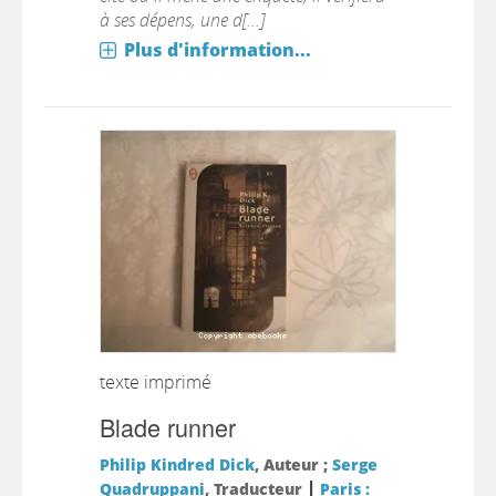
à ses dépens, une d[...]
Plus d'information...
texte imprimé
Blade runner
Philip Kindred Dick
, Auteur ;
Serge
|
Quadruppani
, Traducteur
Paris :