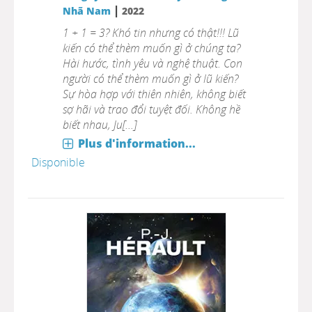
|
Nhã Nam
2022
1 + 1 = 3? Khó tin nhưng có thật!!! Lũ
kiến có thể thèm muốn gì ở chúng ta?
Hài hước, tình yêu và nghệ thuật. Con
người có thể thèm muốn gì ở lũ kiến?
Sự hòa hợp với thiên nhiên, không biết
sợ hãi và trao đổi tuyệt đối. Không hề
biết nhau, Ju[...]
Plus d'information...
Disponible