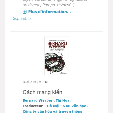
un démon, Rampa, résiden[...]
Plus d'information...
Disponible
texte imprimé
Cách mạng kiến
Bernard Werber
;
Thi Hoa
,
|
Traducteur
Hà Nội : NXB Văn học -
Công ty văn hóa và truyền thông