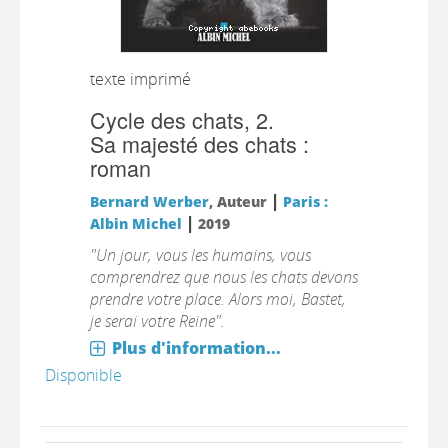
texte imprimé
Cycle des chats, 2.
Sa majesté des chats :
roman
|
Bernard Werber
, Auteur
Paris :
|
Albin Michel
2019
"Un jour, vous les humains, vous
comprendrez que nous les chats devons
prendre votre place. Alors moi, Bastet,
je serai votre Reine".
Plus d'information...
Disponible