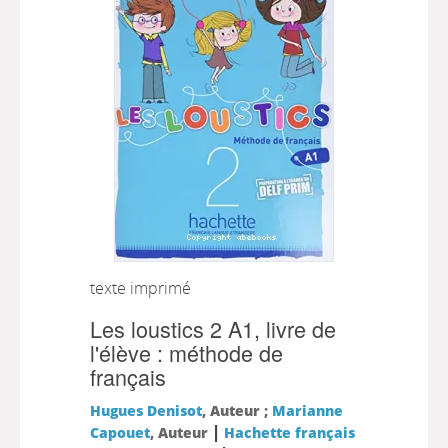
texte imprimé
Les loustics 2 A1, livre de
l'élève : méthode de
français
Hugues Denisot
, Auteur ;
Marianne
|
Capouet
, Auteur
Hachette français