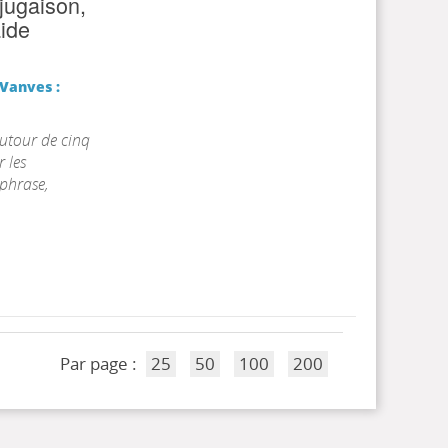
jugaison,
aide
Vanves :
autour de cinq
 les
 phrase,
Par page :
25
50
100
200