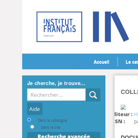
Accueil
Le ca
Je cherche, je trouve...
COLL
Recherche
Editeur :
H
Dans le catalogue
ISSN :
p
Dans le site
Recherche avancée
DOCUM