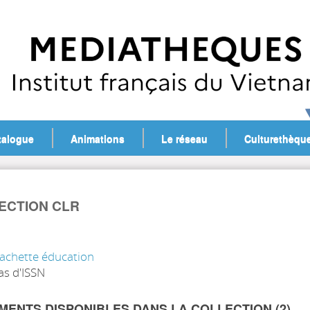
talogue
Animations
Le réseau
Culturethèqu
ECTION CLR
achette éducation
as d'ISSN
ENTS DISPONIBLES DANS LA COLLECTION (
2
)