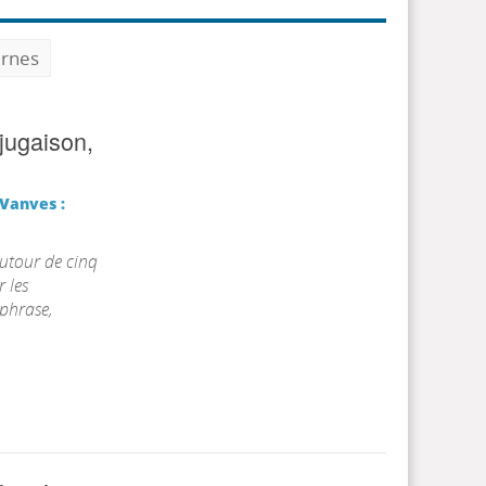
ernes
jugaison,
Vanves :
autour de cinq
 les
 phrase,