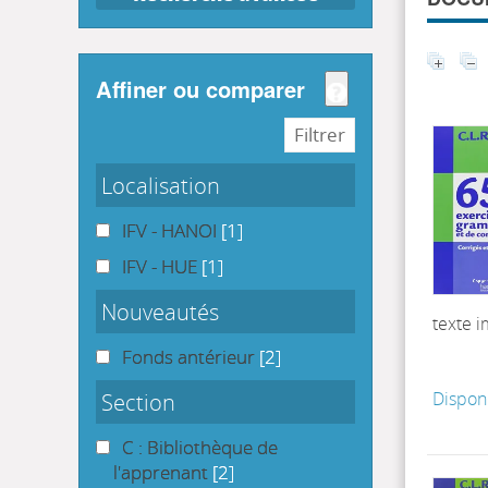
affiner ou comparer
Localisation
IFV - HANOI
[1]
IFV - HUE
[1]
Nouveautés
texte 
Fonds antérieur
[2]
Section
Dispon
C : Bibliothèque de
l'apprenant
[2]