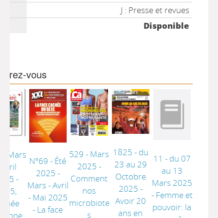
J : Presse et revues
Disponible
imerez-vous
1825 - du
529 - Mars
 - Mars
11 - du 07
N°69 - Été
23 au 29
2025 -
 Avril
au 13
2025 -
Octobre
Comment
025 -
Mars 2025
Mars - Avril
2025 -
nos
2025,
- Femme et
- Mai 2025
Avoir 20
microbiote
'année
pouvoir: la
- La face
ans en
s
zanne