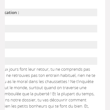
lication :
beaux jours font leur retour, tu ne comprends pas
tu ne retrouves pas ton entrain habituel, rien ne te
f, tu as le moral dans les chaussettes ! Ne t’inquiète
 à tout le monde, surtout quand on traverse une
chamboulée que la puberté ! Et la plupart du temps,
. Dans notre dossier, tu vas découvrir comment
tidien les petits bonheurs qui te font du bien. Et,