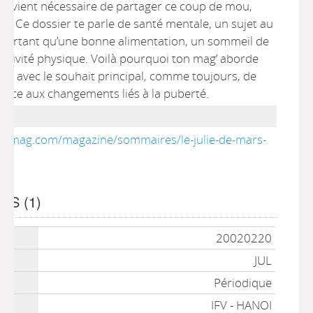
l devient nécessaire de partager ce coup de mou,
r. Ce dossier te parle de santé mentale, un sujet au
portant qu’une bonne alimentation, un sommeil de
’activité physique. Voilà pourquoi ton mag’ aborde
ue, avec le souhait principal, comme toujours, de
face aux changements liés à la puberté.
liemag.com/magazine/sommaires/le-julie-de-mars-
ES (1)
plaires
20020220
JUL
Périodique
IFV - HANOI