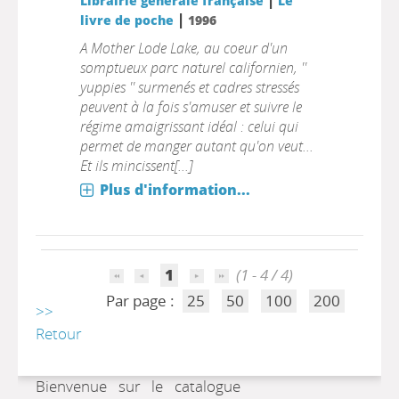
Librairie générale française
Le
|
livre de poche
1996
A Mother Lode Lake, au coeur d'un
somptueux parc naturel californien, ''
yuppies '' surmenés et cadres stressés
peuvent à la fois s'amuser et suivre le
régime amaigrissant idéal : celui qui
permet de manger autant qu'on veut...
Et ils mincissent[...]
Plus d'information...
1
(1 - 4 / 4)
Par page :
25
50
100
200
>>
Retour
Bienvenue sur le catalogue