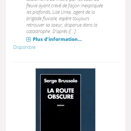
fleuve ayant crevé de façon inexpliquée
les plafonds, Lize Unke, agent de la
brigade fluviale, espère toujours
retrouver sa soeur, disparue dans la
catastrophe. D'après l[...]
Plus d'information...
Disponible