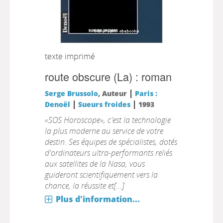
texte imprimé
route obscure (La) : roman
|
Serge Brussolo
, Auteur
Paris :
|
|
Denoël
Sueurs froides
1993
«SOS Horoscope», c'est la technologie
la plus moderne au service de votre
destin. Ses équipes de spécialistes, dotés
d'ordinateurs ultra-performants reliés
aux satellites de la Nasa, vous
guideront scientifiquement vers la
chance, la réussite et[...]
Plus d'information...