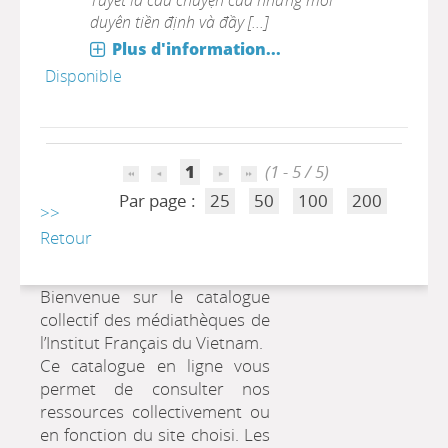
Tuyết là câu chuyện của những mối
duyên tiền định và đầy [...]
Plus d'information...
Disponible
1
(1 - 5 / 5)
Par page :
25
50
100
200
>>
Retour
Bienvenue sur le catalogue
collectif des médiathèques de
l’Institut Français du Vietnam.
Ce catalogue en ligne vous
permet de consulter nos
ressources collectivement ou
en fonction du site choisi. Les