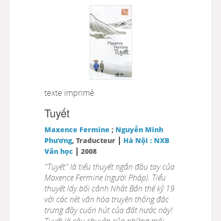
texte imprimé
Tuyết
Maxence Fermine
;
Nguyễn Minh
|
Phương
, Traducteur
Hà Nội : NXB
|
Văn học
2008
"Tuyết" là tiểu thuyết ngắn đầu tay của
Maxence Fermine (người Pháp). Tiểu
thuyết lấy bối cảnh Nhật Bản thế kỷ 19
với các nét văn hóa truyền thống đặc
trưng đầy cuốn hút của đất nước này!