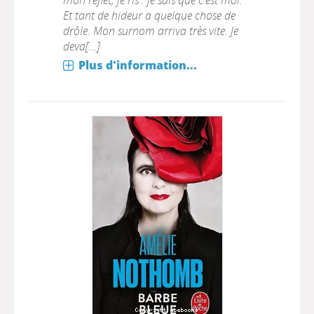
mon reflet, je ris : je sais que c'est moi.
Et tant de hideur a quelque chose de
drôle. Mon surnom arriva très vite. Je
deva[...]
Plus d'information...