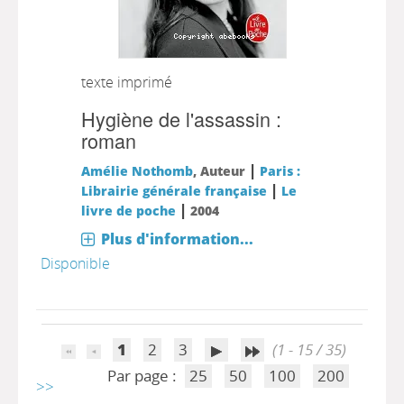
texte imprimé
Hygiène de l'assassin :
roman
|
Amélie Nothomb
, Auteur
Paris :
|
Librairie générale française
Le
|
livre de poche
2004
Plus d'information...
Disponible
1
2
3
(1 - 15 / 35)
Par page :
25
50
100
200
>>