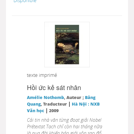
Disponible
texte imprimé
Hồi ức kẻ sát nhân
Amélie Nothomb
, Auteur ;
Bằng
|
Quang
, Traducteur
Hà Nội : NXB
|
Văn học
2009
Cái tin nhà văn từng đoạt giải Nobel
Prétextat Tach chỉ còn hai tháng nữa
là qua đời khiến báo giới xôn sao đổ