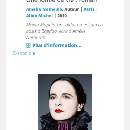
|
Amélie Nothomb
, Auteur
Paris :
|
Albin Michel
2010
Melvin Mapple, un soldat américain en
poste à Bagdad, écrit à Amélie
Nothomb...
Plus d'information...
Disponible