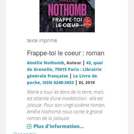
texte imprimé
Frappe-toi le coeur : roman
|
Amélie Nothomb
, Auteur
43, quai
de Grenelle, 75015 Paris : Librairie
|
générale française
Le Livre de
|
poche, ISSN 0248-3653
DL 2019
Marie a tous les dons de la terre, mais
est atteinte d’une malédiction : elle est
jalouse. Pour son vingt-sixième roman,
Amélie Nothomb nous conte le grand
roman de la jalousie.
Plus d'information...