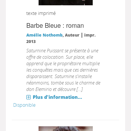
texte imprimé
Barbe Bleue : roman
|
Amélie Nothomb
, Auteur
impr.
2013
Saturnine Puissant se présente à une
offre de colocation. Sur place, elle
apprend que le propriétaire multiplie
les conquêtes mais que ces dernières
disparaissent. Saturnine s'installe
néanmoins, tombe sous le charme de
don Elemirio et découvre [...]
Plus d'information...
Disponible