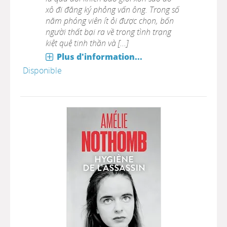
xô đi đăng ký phỏng vấn ông. Trong số
năm phóng viên ít ỏi được chọn, bốn
người thất bại ra về trong tình trạng
kiệt quệ tinh thần và [...]
Plus d'information...
Disponible