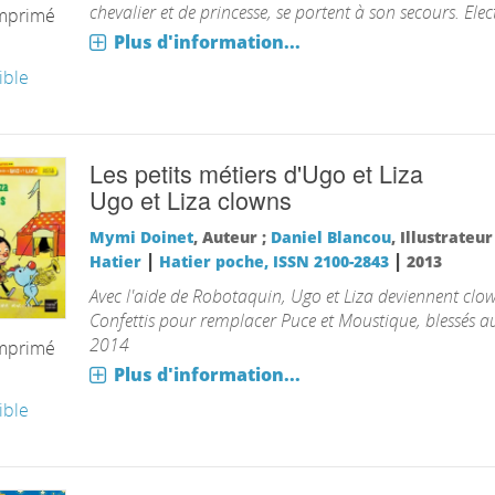
chevalier et de princesse, se portent à son secours. Ele
imprimé
Plus d'information...
ible
Les petits métiers d'Ugo et Liza
Ugo et Liza clowns
Mymi Doinet
, Auteur ;
Daniel Blancou
, Illustrateu
|
|
Hatier
Hatier poche, ISSN 2100-2843
2013
Avec l'aide de Robotaquin, Ugo et Liza deviennent clo
Confettis pour remplacer Puce et Moustique, blessés au
2014
imprimé
Plus d'information...
ible