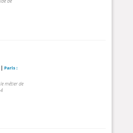
ide de
|
r
Paris :
le métier de
14