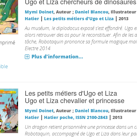
Ugo et Liza chercheurs de dinosaures
Mymi Doinet
, Auteur ;
Daniel Blancou
, Illustrateu
|
|
Hatier
Les petits métiers d'Ugo et Liza
2013
Au muséum, le diplodocus exposé s'est effondré. Ugo et
alors retrouver des os pour le reconstituer. Afin de les 
tâche, Robotaquin prononce sa formule magique mais
imprimé
Electre 2014
Plus d'information...
ible
Les petits métiers d'Ugo et Liza
Ugo et Liza chevalier et princesse
Mymi Doinet
, Auteur ;
Daniel Blancou
, Illustrateu
|
|
Hatier
Hatier poche, ISSN 2100-2843
2013
Un dragon retient prisonnière une princesse dans un 
Robotaquin, accompagné de Ugo et Liza dans leur pa