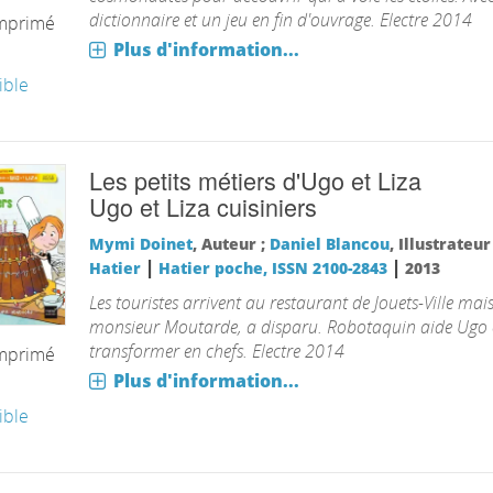
dictionnaire et un jeu en fin d'ouvrage. Electre 2014
imprimé
Plus d'information...
ible
Les petits métiers d'Ugo et Liza
Ugo et Liza cuisiniers
Mymi Doinet
, Auteur ;
Daniel Blancou
, Illustrateu
|
|
Hatier
Hatier poche, ISSN 2100-2843
2013
Les touristes arrivent au restaurant de Jouets-Ville mais 
monsieur Moutarde, a disparu. Robotaquin aide Ugo e
transformer en chefs. Electre 2014
imprimé
Plus d'information...
ible