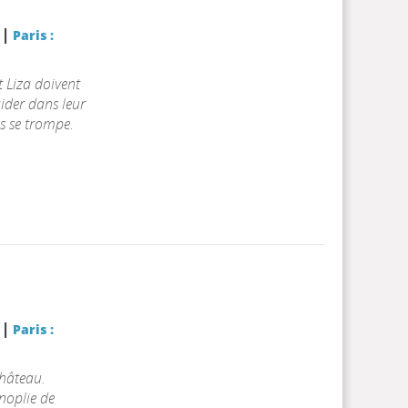
|
r
Paris :
 Liza doivent
aider dans leur
 se trompe.
|
r
Paris :
château.
noplie de