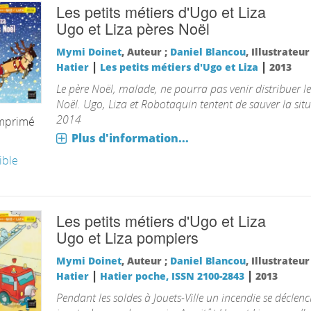
Les petits métiers d'Ugo et Liza
Ugo et Liza pères Noël
Mymi Doinet
, Auteur ;
Daniel Blancou
, Illustrateu
|
|
Hatier
Les petits métiers d'Ugo et Liza
2013
Le père Noël, malade, ne pourra pas venir distribuer l
Noël. Ugo, Liza et Robotaquin tentent de sauver la situ
2014
imprimé
Plus d'information...
ible
Les petits métiers d'Ugo et Liza
Ugo et Liza pompiers
Mymi Doinet
, Auteur ;
Daniel Blancou
, Illustrateu
|
|
Hatier
Hatier poche, ISSN 2100-2843
2013
Pendant les soldes à Jouets-Ville un incendie se déclen