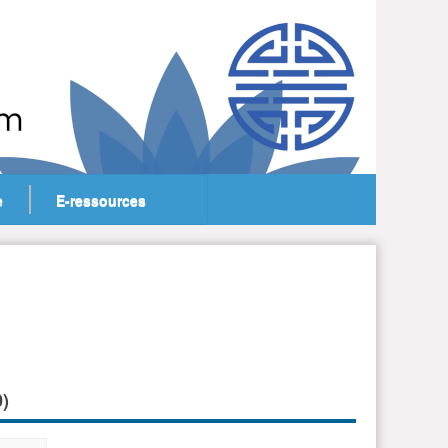
e
E-ressources
0
)