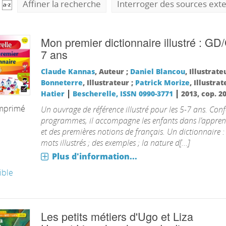
Affiner la recherche
Interroger des sources ext
Mon premier dictionnaire illustré : G
7 ans
Claude Kannas
, Auteur ;
Daniel Blancou
, Illustrate
Bonneterre
, Illustrateur ;
Patrick Morize
, Illustra
|
|
Hatier
Bescherelle, ISSN 0990-3771
2013, cop. 2
imprimé
Un ouvrage de référence illustré pour les 5-7 ans. Co
programmes, il accompagne les enfants dans l’appren
et des premières notions de français. Un dictionnaire :
mots illustrés ; des exemples ; la nature d[...]
Plus d'information...
ible
Les petits métiers d'Ugo et Liza