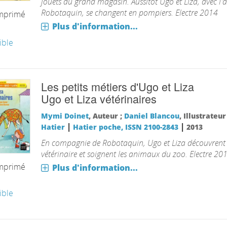
jouets du grand magasin. Aussitôt Ugo et Liza, avec l'a
Robotaquin, se changent en pompiers. Electre 2014
imprimé
Plus d'information...
ible
Les petits métiers d'Ugo et Liza
Ugo et Liza vétérinaires
Mymi Doinet
, Auteur ;
Daniel Blancou
, Illustrateu
|
|
Hatier
Hatier poche, ISSN 2100-2843
2013
En compagnie de Robotaquin, Ugo et Liza découvrent 
vétérinaire et soignent les animaux du zoo. Electre 20
imprimé
Plus d'information...
ible