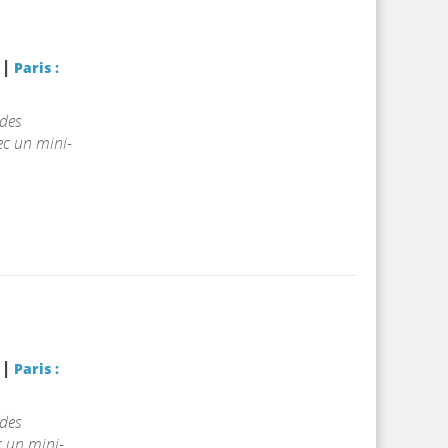
|
r
Paris :
des
ec un mini-
|
r
Paris :
des
c un mini-