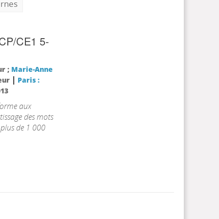
ernes
D/CP/CE1 5-
ur ;
Marie-Anne
|
teur
Paris :
013
nforme aux
tissage des mots
 plus de 1 000