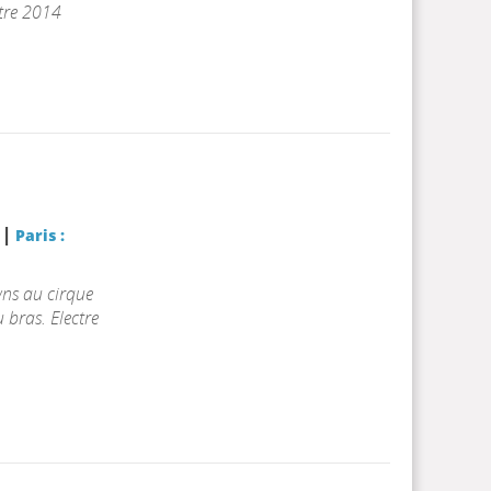
ctre 2014
|
r
Paris :
wns au cirque
 bras. Electre