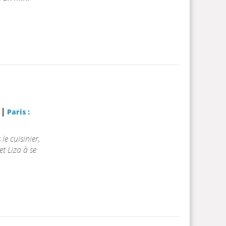
|
r
Paris :
le cuisinier,
t Liza à se