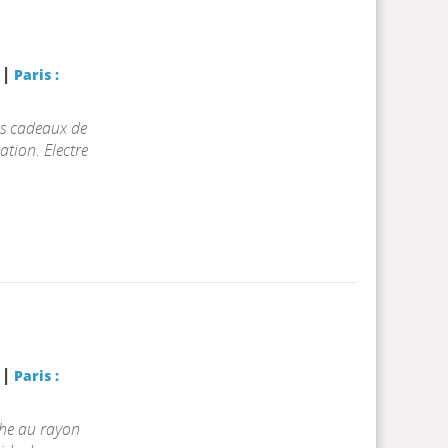
|
r
Paris :
es cadeaux de
ation. Electre
|
r
Paris :
che au rayon