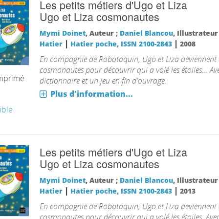
Les petits métiers d'Ugo et Liza
Ugo et Liza cosmonautes
Mymi Doinet
, Auteur ;
Daniel Blancou
, Illustrateu
|
|
Hatier
Hatier poche, ISSN 2100-2843
2008
En compagnie de Robotaquin, Ugo et Liza deviennent 
cosmonautes pour découvrir qui a volé les étoiles... Av
imprimé
dictionnaire et un jeu en fin d'ouvrage.
Plus d'information...
ible
Les petits métiers d'Ugo et Liza
Ugo et Liza cosmonautes
Mymi Doinet
, Auteur ;
Daniel Blancou
, Illustrateu
|
|
Hatier
Hatier poche, ISSN 2100-2843
2013
En compagnie de Robotaquin, Ugo et Liza deviennent 
cosmonautes pour découvrir qui a volé les étoiles. Ave