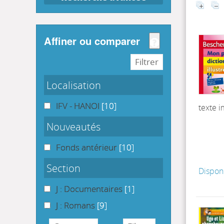
affiner ou comparer
Localisation
IFV - HANOI
[10]
texte 
Nouveautés
Fonds antérieur
[10]
Section
Dispon
J : Documentaires
[1]
J : Romans
[9]